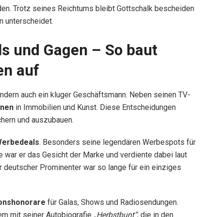
nden. Trotz seines Reichtums bleibt Gottschalk bescheiden
n unterscheidet.
ls und Gagen – So baut
en auf
 sondern auch ein kluger Geschäftsmann. Neben seinen TV-
onen
in Immobilien und Kunst. Diese Entscheidungen
chern und auszubauen.
erbedeals
. Besonders seine legendären Werbespots für
 war er das Gesicht der Marke und verdiente dabei laut
 deutscher Prominenter war so lange für ein einziges
onshonorare
für Galas, Shows und Radiosendungen.
rem mit seiner Autobiografie
„Herbstbunt“
, die in den