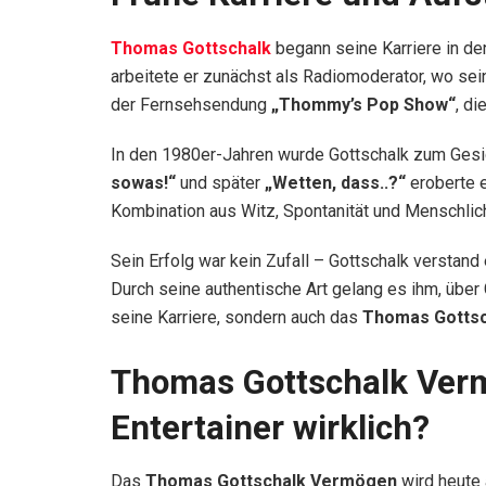
Thomas Gottschalk
begann seine Karriere in d
arbeitete er zunächst als Radiomoderator, wo sein
der Fernsehsendung
„Thommy’s Pop Show“
, d
In den 1980er-Jahren wurde Gottschalk zum Gesi
sowas!“
und später
„Wetten, dass..?“
eroberte e
Kombination aus Witz, Spontanität und Menschlich
Sein Erfolg war kein Zufall – Gottschalk verstand 
Durch seine authentische Art gelang es ihm, über 
seine Karriere, sondern auch das
Thomas Gotts
Thomas Gottschalk Vermö
Entertainer wirklich?
Das
Thomas Gottschalk Vermögen
wird heute 