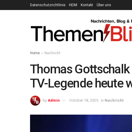
Datenschutzrichtlinie
HEIM
Kontakt
Über uns
Home
Nachricht
Thomas Gottschalk 
TV-Legende heute w
by
Admin
October 18, 2025
in
Nachricht