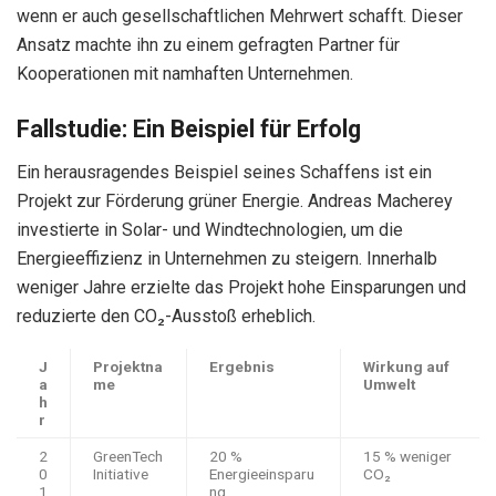
wenn er auch gesellschaftlichen Mehrwert schafft. Dieser
Ansatz machte ihn zu einem gefragten Partner für
Kooperationen mit namhaften Unternehmen.
Fallstudie: Ein Beispiel für Erfolg
Ein herausragendes Beispiel seines Schaffens ist ein
Projekt zur Förderung grüner Energie. Andreas Macherey
investierte in Solar- und Windtechnologien, um die
Energieeffizienz in Unternehmen zu steigern. Innerhalb
weniger Jahre erzielte das Projekt hohe Einsparungen und
reduzierte den CO₂-Ausstoß erheblich.
J
Projektna
Ergebnis
Wirkung auf
a
me
Umwelt
h
r
2
GreenTech
20 %
15 % weniger
0
Initiative
Energieeinsparu
CO₂
1
ng