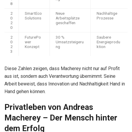
8
2
SmartEco
Neue
Nachhaltige
0
Solutions
Arbeitsplätze
Prozesse
2
geschaffen
0
2
FuturePo
30 %
Saubere
0
wer
Umsatzsteigeru
Energieprodu
2
Konzept
ng
ktion
3
Diese Zahlen zeigen, dass Macherey nicht nur auf Profit
aus ist, sondern auch Verantwortung übernimmt. Seine
Arbeit beweist, dass Innovation und Nachhaltigkeit Hand in
Hand gehen können.
Privatleben von Andreas
Macherey – Der Mensch hinter
dem Erfolg