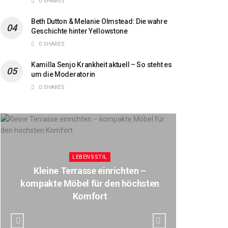
0 SHARES
Beth Dutton & Melanie Olmstead: Die wahre
Geschichte hinter Yellowstone
0 SHARES
Kamilla Senjo Krankheit aktuell – So steht es
um die Moderatorin
0 SHARES
LEBENSSTIL
Kleine Terrasse einrichten –
Jannik S
kompakte Möbel für den höchsten
Geh
Komfort