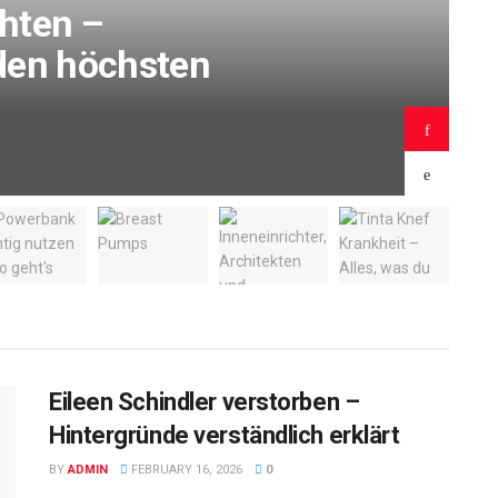
chten –
N
den höchsten
B
Eileen Schindler verstorben –
Hintergründe verständlich erklärt
BY
ADMIN
FEBRUARY 16, 2026
0