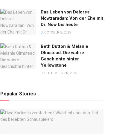
ACHRICHT
Das Leben von Delores
Jannik Sinner Eltern: Alles über
Nowzaradan: Von der Ehe mit
Dr. Now bis heute
das Geheimnis seines Erfolgs
OCTOBER 5, 2025
Y
ADMIN
JUNE 25, 2026
Beth Dutton & Melanie
Olmstead: Die wahre
Geschichte hinter
Yellowstone
SEPTEMBER 30, 2025
Popular Stories