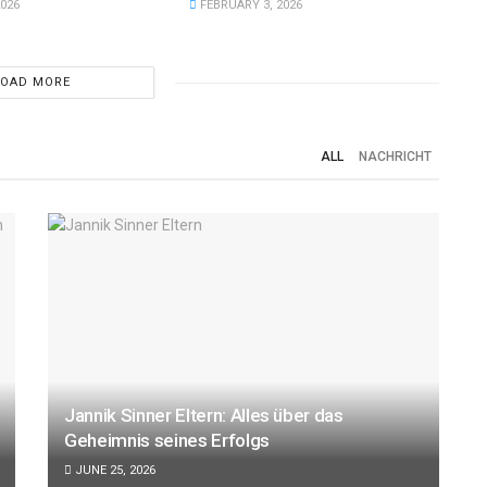
026
FEBRUARY 3, 2026
LOAD MORE
ALL
NACHRICHT
TECHNIK
Wearable Breast Pumps im Test:
 so geht’s
Worauf es bei High-Tech-
Jannik Sinner Eltern: Alles über das
Milchpumpen wirklich ankommt
Geheimnis seines Erfolgs
JUNE 25, 2026