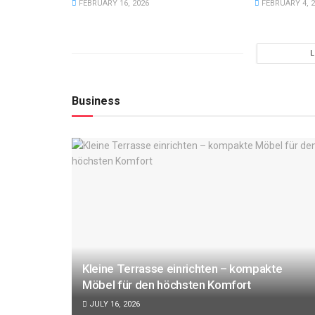
FEBRUARY 16, 2026
FEBRUARY 4, 2
Business
NACHRICHT
TECHNIK
d Partnerin: Alles über
Powerbank richtig nutzen –
en der Politikerin
Kleine Terrasse einrichten – kompakte
Möbel für den höchsten Komfort
JULY 16, 2026