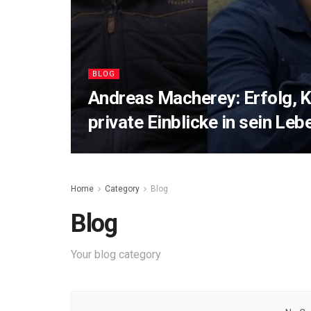
BLOG
Andreas Macherey: Erfolg, K
private Einblicke in sein Leb
Home
Category
Blog
Blog
Your blog category