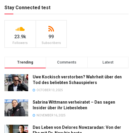
Stay Connected test
23.9k
99
Followers
Subscribers
Trending
Comments
Latest
Uwe Kockisch verstorben? Wahrheit über den
Tod des beliebten Schauspielers
OCTOBER 13, 2025
Sabrina Wittmann verheiratet – Das sagen
Insider über ihr Liebesleben
NOVEMBER 16, 2025
Das Leben von Delores Nowzaradan: Von der
Ehe mit Dr. Now bis heute