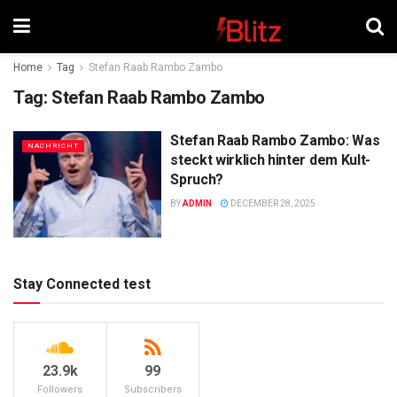
Home
Tag
Stefan Raab Rambo Zambo
Tag:
Stefan Raab Rambo Zambo
Stefan Raab Rambo Zambo: Was
NACHRICHT
steckt wirklich hinter dem Kult-
Spruch?
BY
ADMIN
DECEMBER 28, 2025
Stay Connected test
23.9k
99
Followers
Subscribers