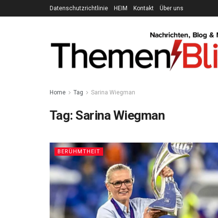
Datenschutzrichtlinie
HEIM
Kontakt
Über uns
Home
Tag
Sarina Wiegman
Tag:
Sarina Wiegman
BERÜHMTHEIT