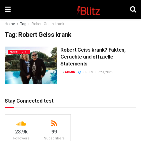
Home
Tag
Robert Geiss krank
Tag:
Robert Geiss krank
Robert Geiss krank? Fakten,
NACHRICHT
Gerüchte und offizielle
Statements
BY
ADMIN
SEPTEMBER 29, 2025
Stay Connected test
23.9k
99
Followers
Subscribers