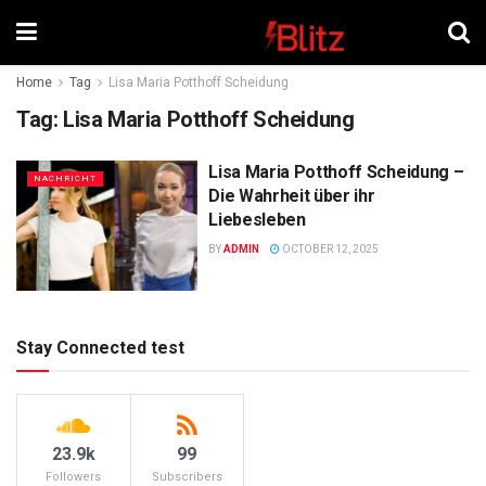
Home
Tag
Lisa Maria Potthoff Scheidung
Tag:
Lisa Maria Potthoff Scheidung
Lisa Maria Potthoff Scheidung –
NACHRICHT
Die Wahrheit über ihr
Liebesleben
BY
ADMIN
OCTOBER 12, 2025
Stay Connected test
23.9k
99
Followers
Subscribers