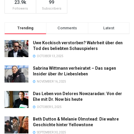
23.9k
99
Followers
Subscribers
Trending
Comments
Latest
Uwe Kockisch verstorben? Wahrheit über den
Tod des beliebten Schauspielers
OCTOBER 13, 2025
Sabrina Wittmann verheiratet – Das sagen
Insider über ihr Liebesleben
NOVEMBER 16, 2025
Das Leben von Delores Nowzaradan: Von der
Ehe mit Dr. Now bis heute
OCTOBER 5, 2025
Beth Dutton & Melanie Olmstead: Die wahre
Geschichte hinter Yellowstone
SEPTEMBER 30, 2025