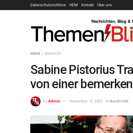
Datenschutzrichtlinie
HEIM
Kontakt
Über uns
Home
Nachricht
Sabine Pistorius Tr
von einer bemerken
by
Admin
November 13, 2025
in
Nachricht